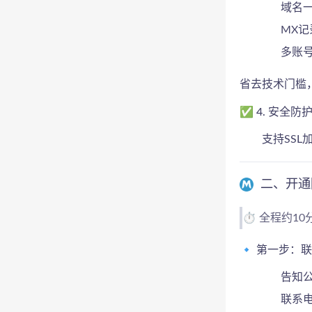
域名
MX
多账
省去技术门槛
✅ 4. 安全防
支持SS
二、开通
⏱️ 全程约
🔹 第一步：
告知
联系