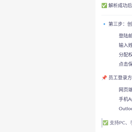
✅ 解析成功后
🔹 第三步：
登陆
输入
分配权
点击
📌 员工登录
网页
手机A
Outl
✅ 支持PC