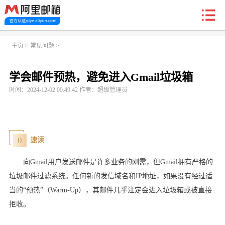
新户福利
主页
>
常见问题
>
学会邮件预热，避免进入Gmail垃圾箱
首页
阿里企业邮箱
信创邮
收费标准
功能
时间：2024-12-02 09:49:42 作者：超级管理员
常见问题
关于我们
0
速读
向Gmail用户发送邮件是许多业务的刚需，但Gmail拥有严格的
垃圾邮件过滤系统。任何新的发信域名和IP地址，如果没有经过适
当的“预热”（Warm-Up），其邮件几乎注定会进入垃圾箱或被直接
拒收。