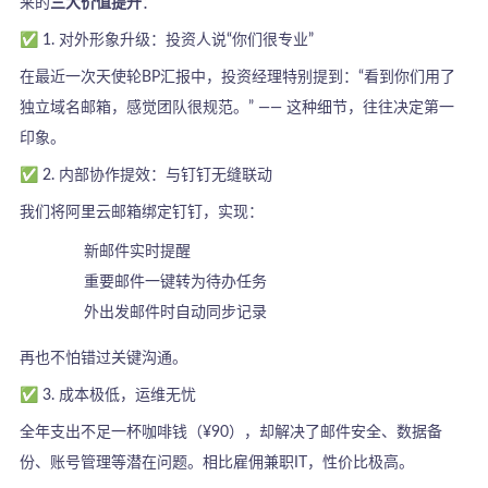
来的
三大价值提升
：
✅ 1. 对外形象升级：投资人说“你们很专业”
在最近一次天使轮BP汇报中，投资经理特别提到：“看到你们用了
独立域名邮箱，感觉团队很规范。” —— 这种细节，往往决定第一
印象。
✅ 2. 内部协作提效：与钉钉无缝联动
我们将阿里云邮箱绑定钉钉，实现：
新邮件实时提醒
重要邮件一键转为待办任务
外出发邮件时自动同步记录
再也不怕错过关键沟通。
✅ 3. 成本极低，运维无忧
全年支出不足一杯咖啡钱（¥90），却解决了邮件安全、数据备
份、账号管理等潜在问题。相比雇佣兼职IT，性价比极高。