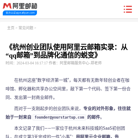
新户福利
主页
>
常见问题
>
《杭州创业团队使用阿里云邮箱实录：从
首页
阿里企业邮箱
信创邮
收费标准
功能
“qq邮箱”到品牌化通信的蜕变》
时间：2024-03-04 16:17:17 作者：阿里邮箱服务中心-郑老师
常见问题
关于我们
在杭州这座“数字经济第一城”，每天都有无数年轻创业者在咖
啡馆、孵化器和共享办公空间里，敲下第一个代码、签下第一份合
同、发出第一封商业邮件。
而对于一支刚起步的创业团队来说，
专业的对外形象，往往就
始于一封来自
founder@yourstartup.com
的邮件
。
本文记录了我们——一家位于杭州未来科技城的SaaS初创团
队，在成立第3天完成的一件“小事”：
用阿里云企业邮箱，告