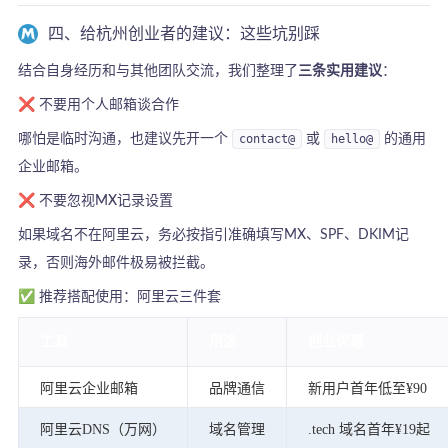
四、给杭州创业者的建议：这些坑别踩
结合自身经历和与其他团队交流，我们整理了
三条实用建议
：
❌ 不要用个人邮箱谈合作
哪怕是临时沟通，也建议先开一个
contact@
或
hello@
的通用
企业邮箱。
❌ 不要忽视MX记录设置
如果域名不在阿里云，务必按指引准确填写MX、SPF、DKIM记
录，否则海外邮件极易被拦截。
✅ 推荐搭配使用：阿里云三件套
工具
用途
创业优惠
阿里云企业邮箱
品牌通信
新用户首年低至¥90
阿里云DNS（万网）
域名管理
.tech 域名首年¥19起