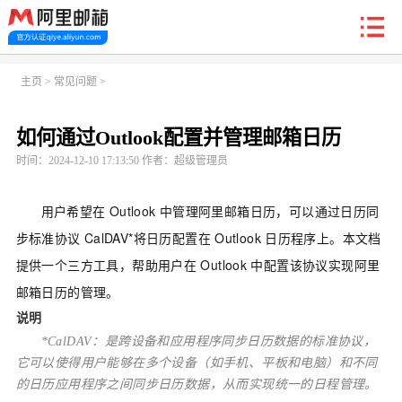
新户福利
主页
>
常见问题
>
如何通过Outlook配置并管理邮箱日历
首页
阿里企业邮箱
信创邮
收费标准
功能
时间：2024-12-10 17:13:50 作者：超级管理员
常见问题
关于我们
用户希望在
Outlook
中管理阿里邮箱日历，可以通过日历同
步标准协议
CalDAV*将日历配置在
Outlook
日历程序上。本文档
提供一个三方工具，帮助用户在
Outlook
中配置该协议实现阿里
邮箱日历的管理。
说明
*CalDAV：是跨设备和应用程序同步日历数据的标准协议，
它可以使得用户能够在多个设备（如手机、平板和电脑）和不同
的日历应用程序之间同步日历数据，从而实现统一的日程管理。