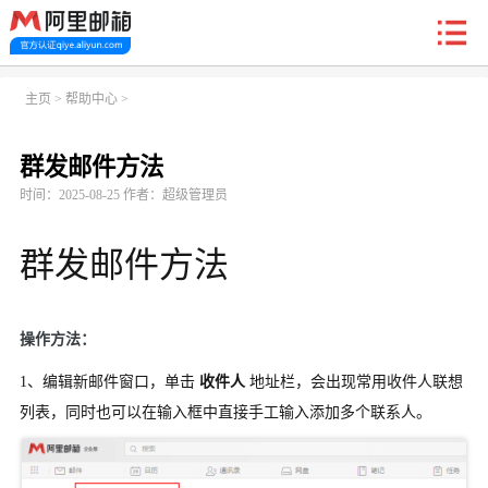
新户福利
主页
>
帮助中心
>
群发邮件方法
首页
阿里企业邮箱
信创邮
收费标准
功能
时间：2025-08-25 作者：超级管理员
常见问题
关于我们
群发邮件方法
操作方法：
1、编辑新邮件窗口，单击
收件人
地址栏，会出现常用收件人联想
列表，同时也可以在输入框中直接手工输入添加多个联系人。