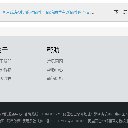
下一篇
钉客户端左侧导航栏邮件、邮箱助手有新邮件时不显示红点
关于
帮助
于我们
常见问题
买价格
帮助中心
买流程
邮箱价格
权销售服务中心
咨询热线：15990026224
阿里巴巴总部地址：浙江省杭州市余杭区五
地图
隐私政策
使用条款
浙ICP备2021037908号-1
©2025
阿里云企业邮箱官方授权