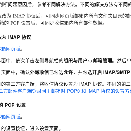
判断问题原因后，参考不同解决方法。不同的解决方法有不同
议改为
IMAP
协议后，可同步网页版邮箱内所有文件夹目录的
箱的
POP
设置后，可同步收信箱内所有邮件数据。
改为
IMAP
协议
邮箱网页版
。
界面中，依次单击左侧导航栏的
组织与用户
>>
邮箱管理
。然后
号页面中，确认
外域收信
已勾选
允许
，并勾选
开启
IMAP/SMTP
用的第三方客户端，将收信协议设置为
IMAP
协议。不同的第三
三方邮件客户端登录阿里邮箱时
POP3
和
IMAP
协议的设置方
的
POP
设置
邮箱网页版
。
角的设置按钮，进入设置页面。