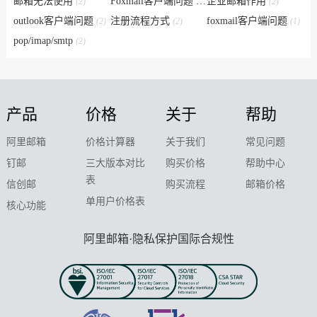
邮箱无法使用
Foxmail客户端问题
企业邮箱作用
(2)
(6)
(2)
outlook客户端问题
注册流程方式
foxmail客户端问题
(2)
(2)
(1)
pop/imap/smtp
(2)
产品
价格
关于
帮助
阿里邮箱
价格计算器
关于我们
常见问题
钉邮
三大版本对比
购买价格
帮助中心
表
信创邮
购买流程
邮箱价格
单用户价格表
核心功能
阿里邮箱·隐私保护国际合规性