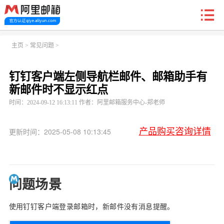
新户福利
主页
>
常见问题
>
钉钉客户端左侧导航栏邮件、邮箱助手有
首页
阿里企业邮箱
信创邮
收费标准
功能
新邮件时不显示红点
时间：2024-09-12 16:13:11 作者：阿里邮箱服务中心-郑老师
常见问题
关于我们
产品购买咨询详情
更新时间：2025-05-08 10:13:45
问题场景
使用钉钉客户端登录邮箱时，新邮件没有消息提醒。