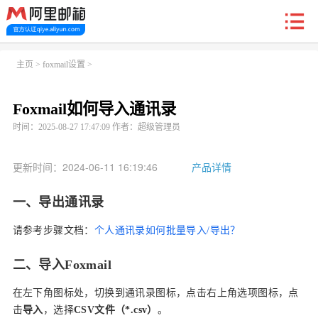
新户福利
主页
>
foxmail设置
>
Foxmail如何导入通讯录
首页
阿里企业邮箱
信创邮
收费标准
功能
时间：2025-08-27 17:47:09 作者：超级管理员
常见问题
关于我们
更新时间：2024-06-11 16:19:46
产品详情
一、导出通讯录
请参考步骤文档：
个人通讯录如何批量导入/导出？
二、导入Foxmail
在左下角图标处，切换到通讯录图标，点击右上角选项图标，点
击
导入
，选择
CSV文件（*.csv）
。