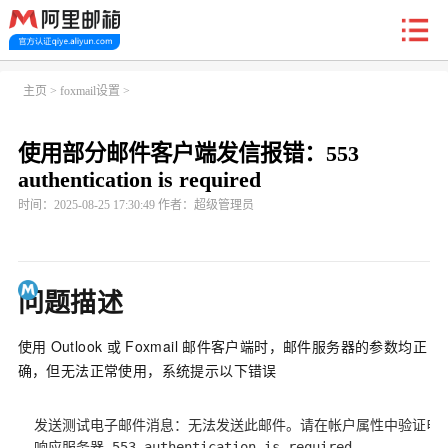
新户福利
主页
>
foxmail设置
>
使用部分邮件客户端发信报错：553
首页
阿里企业邮箱
信创邮
收费标准
功能
authentication is required
时间：2025-08-25 17:30:49 作者：超级管理员
常见问题
关于我们
问题描述
使用
Outlook
或
Foxmail
邮件客户端时，邮件服务器的参数均正
确，但无法正常使用，系统提示以下错误
发送测试电子邮件消息：无法发送此邮件。请在帐户属性中验证电子
响应服务器 553 authentication is required