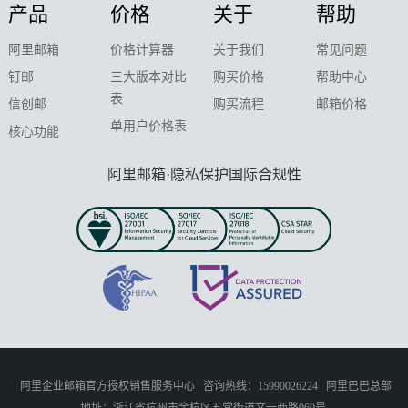
产品
价格
关于
帮助
阿里邮箱
价格计算器
关于我们
常见问题
钉邮
三大版本对比
购买价格
帮助中心
表
信创邮
购买流程
邮箱价格
单用户价格表
核心功能
阿里邮箱·隐私保护国际合规性
阿里企业邮箱官方授权销售服务中心
咨询热线：15990026224
阿里巴巴总部
地址：浙江省杭州市余杭区五常街道文一西路969号