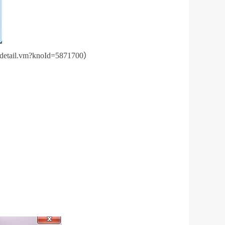
n/detail.vm?knoId=5871700
）