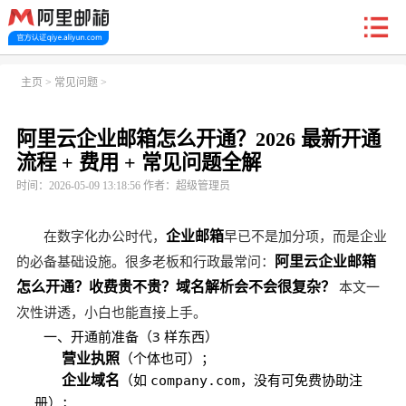
新户福利
主页
>
常见问题
>
阿里云企业邮箱怎么开通？2026 最新开通
首页
阿里企业邮箱
信创邮
收费标准
功能
流程 + 费用 + 常见问题全解
时间：2026-05-09 13:18:56 作者：超级管理员
常见问题
关于我们
企业邮箱
在数字化办公时代，
早已不是加分项，而是企业
阿里云企业邮箱
的必备基础设施。很多老板和行政最常问：
怎么开通？收费贵不贵？域名解析会不会很复杂？
本文一
次性讲透，小白也能直接上手。
一、开通前准备（3 样东西）
营业执照
（个体也可）；
企业域名
（如
，没有可免费协助注
company.com
册）；