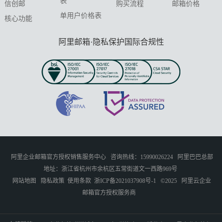
表
信创邮
购买流程
邮箱价格
单用户价格表
核心功能
阿里邮箱·隐私保护国际合规性
阿里企业邮箱官方授权销售服务中心
咨询热线：15990026224
阿里巴巴总部
地址：浙江省杭州市余杭区五常街道文一西路969号
网站地图
隐私政策
使用条款
浙ICP备2021037908号-1
©2025
阿里云企业
邮箱官方授权服务商