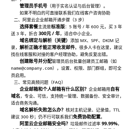
管理员手机号
（用于实名认证与后台管理）。
如果不明白的可直接联系我们在线客户咨询协助
二、阿里云企业邮箱开通步骤（3 步）
选择套餐
标准版
主流是
：5 账号 / 年 600 元，买 3 年
300元 / 年
送 3 年，折合
，适合中小企业。
域名绑定与解析（关键）
添加 MX、SPF、DKIM 记
解析正确才能正常收发邮件
录，
。很多人卡在这里，建议
找在线客服和对接的客户经理协助，避免反复出错。
创建账号并分配
管理员后台批量创建员工邮箱（如
），设置、权限、部门群组，即可全
name@company.com
员启用。
三、常见高频问题（FAQ）
企业邮箱和个人邮箱有什么区别？
自有
企业邮箱用
域名
，专业、可信，支持统一管理、数据备份、安全审计，
适合商务沟通。
域名解析失败怎么办？
核对主机记录、记录值，TTL
免费协助配置
建议 300 秒；仍不行可联系我们
。
阿里云企业邮箱安全吗？
99.99%
垃圾邮件过滤率
，