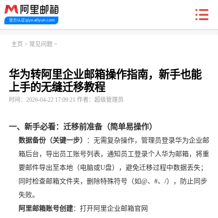
新户福利
主页
>
常见问题
>
华为转阿里企业邮箱操作指南，新手也能
首页
阿里企业邮箱
信创邮
收费标准
功能
上手的无缝迁移教程
时间：2026-04-22 17:09:21 作者：超级管理员
常见问题
关于我们
一、新手必看：迁移前准备（简单易操作）
数据备份（关键一步）
：无需复杂操作，管理员登录华为企业邮
箱后台，导出员工账号列表，通知员工登录个人华为邮箱，将重
要邮件导出至本地（电脑或U盘），避免迁移过程中数据丢失；
同时检查邮箱文件夹，删除特殊符号（如@、#、/），防止同步
失败。
阿里邮箱账号创建
：打开阿里企业邮箱官网