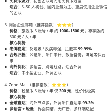
免费版友好
：初创团队可先用免费版过渡
适合
：5–50 人初创、国内业务为主、重度使用企业微信
的团队
3. 网易企业邮箱（推荐指数：⭐⭐⭐）
价格
：旗舰版 5 账号 / 年 约
1000–1500 元
；尊享版约
300 元 / 人 / 年
核心优势
老牌稳定
：反垃圾 / 反病毒强，拦截率
99.99%
合规归档
：公证邮、邮件审计、数据备份，满足等保要
求
海外优化
：多语言、跨境线路，适合外贸
适合
：中小型企业、外贸团队
4. Zoho Mail（推荐指数：⭐⭐⭐）
价格
：轻量版 5 账号 / 年 仅
300 元
，性价比极高
核心优势
全球直达
：海外节点多，外贸邮件直达率
99.3%
多语言 + 轻量
：界面简洁、无广告、多终端适配