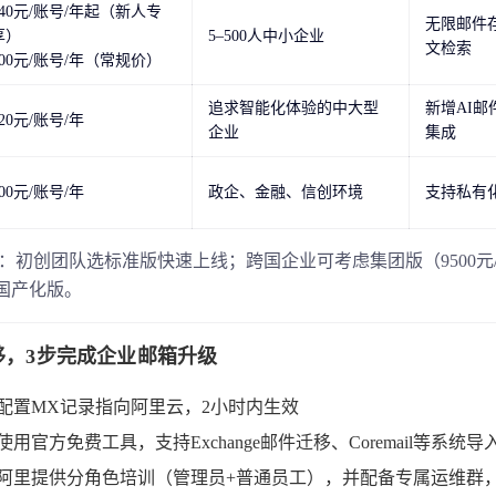
540元/账号/年起（新人专
无限邮件存
享）
5–500人中小企业
文检索
600元/账号/年（常规价）
追求智能化体验的中大型
新增AI
820元/账号/年
企业
集成
900元/账号/年
政企、金融、信创环境
支持私有
：初创团队选标准版快速上线；跨国企业可考虑集团版（9500元
国产化版。
移，3步完成企业邮箱升级
配置MX记录指向阿里云，2小时内生效
使用官方免费工具，支持Exchange邮件迁移、Coremail等系
阿里提供分角色培训（管理员+普通员工），并配备专属运维群