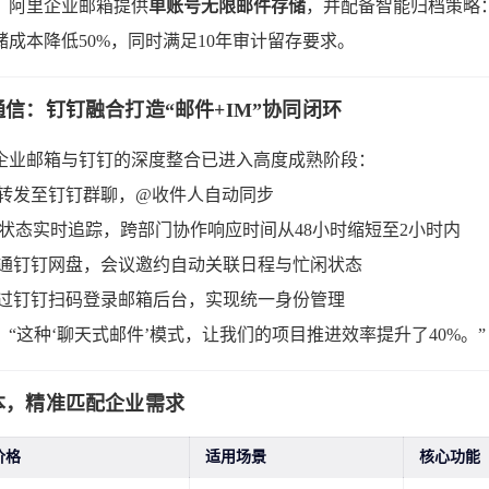
！阿里企业邮箱提供
单账号无限邮件存储
，并配备智能归档策略
成本降低50%，同时满足10年审计留存要求。
信：钉钉融合打造“邮件+IM”协同闭环
阿里企业邮箱与钉钉的深度整合已进入高度成熟阶段：
转发至钉钉群聊，@收件人自动同步
读”状态实时追踪，跨部门协作响应时间从48小时缩短至2小时内
通钉钉网盘，会议邀约自动关联日程与忙闲状态
过钉钉扫码登录邮箱后台，实现统一身份管理
“这种‘聊天式邮件’模式，让我们的项目推进效率提升了40%。”
本，精准匹配企业需求
价格
适用场景
核心功能