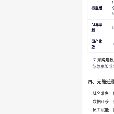
标准版
AI尊享
版
国产化
版
💡
采购建议
荐尊享版或
四、无缝迁
域名准备
：
数据迁移
：
员工赋能
：