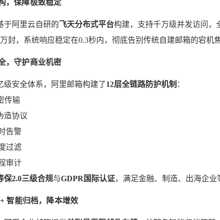
架构，保障极致稳定
基于阿里云自研的
飞天分布式平台
构建，支持千万级并发访问，
0万封，系统响应稳定在0.3秒内，彻底告别传统自建邮箱的宕机
安全，守护商业机密
亿级安全体系，阿里邮箱构建了
12层全链路防护机制
：
加密传输
伪造协议
时告警
度过滤
程审计
等保2.0三级合规
与
GDPR国际认证
，满足金融、制造、出海企业
量 + 智能归档，降本增效