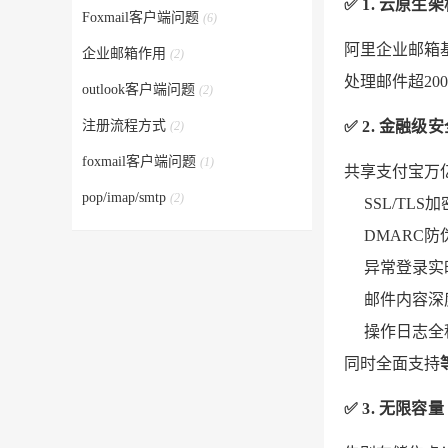
✅
1. 云原生
Foxmail客户端问题
(6)
阿里企业邮箱
企业邮箱作用
(2)
处理邮件超20
outlook客户端问题
(2)
注册流程方式
✅
2. 金融级
(2)
foxmail客户端问题
(1)
共享支付宝万
pop/imap/smtp
(2)
SSL/TLS
DMARC防
异常登录实
邮件内容深
操作日志全
同时全面支持
✅
3. 无限容