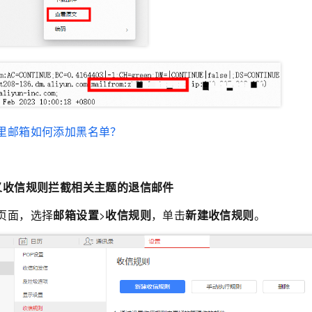
里邮箱如何添加黑名单？
义收信规则拦截相关主题的退信邮件
页面，选择
邮箱设置
>
收信规则
，单击
新建收信规则
。