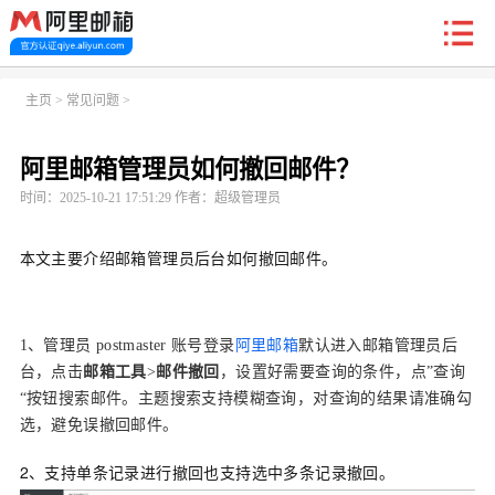
新户福利
主页
>
常见问题
>
阿里邮箱管理员如何撤回邮件？
首页
阿里企业邮箱
信创邮
收费标准
功能
时间：2025-10-21 17:51:29 作者：超级管理员
常见问题
关于我们
本文主要介绍邮箱管理员后台如何撤回邮件。
1、管理员
postmaster
账号登录
阿里邮箱
默认进入邮箱管理员后
台，点击
邮箱工具
>
邮件撤回
，设置好需要查询的条件，点”查询
“按钮搜索邮件。主题搜索支持模糊查询，对查询的结果请准确勾
选，避免误撤回邮件。
2、支持单条记录进行撤回也支持选中多条记录撤回。