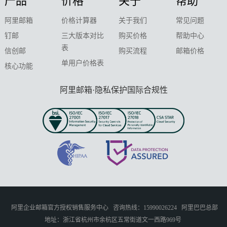
产品
价格
关于
帮助
阿里邮箱
价格计算器
关于我们
常见问题
钉邮
三大版本对比
购买价格
帮助中心
表
信创邮
购买流程
邮箱价格
单用户价格表
核心功能
阿里邮箱·隐私保护国际合规性
阿里企业邮箱官方授权销售服务中心
咨询热线：15990026224
阿里巴巴总部
地址：浙江省杭州市余杭区五常街道文一西路969号