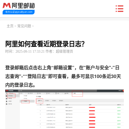
新户福利
主页
>
常见问题
>
阿里如何查看近期登录日志？
首页
阿里企业邮箱
信创邮
收费标准
功能
时间：2025-09-11 17:33:21 作者：超级管理员
常见问题
关于我们
登录邮箱后点击右上角“邮箱设置”，在"账户与安全"-"日
志查询"-““登陆日志”即可查看，最多可显示100条近30天
内的登录日志。