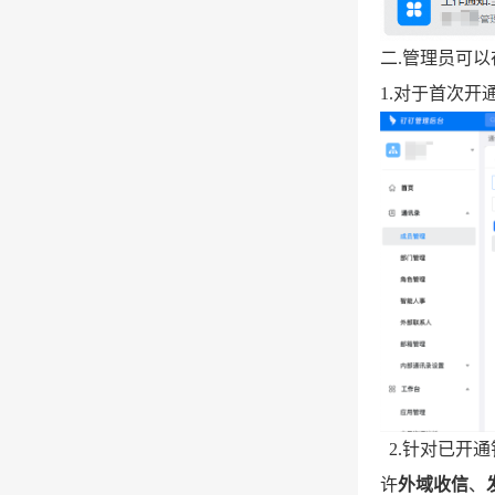
二.管理员可
1.对于首次
2.针对已开
许
外域收信
、