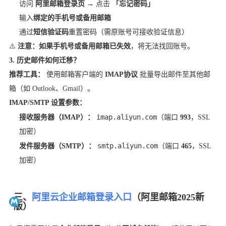
访问
阿里邮箱登录页
→ 点击
「忘记密码」
输入
绑定的手机号或备用邮箱
通过
短信验证码
重置密码（需原账号可接收验证信息）
⚠️
注意：
如果
手机号或备用邮箱已失效
，将无法找回账号。
3. 历史邮件如何迁移？
推荐工具：
使用邮箱客户端的
IMAP协议
批量导出邮件至其他邮
箱（如 Outlook、Gmail）。
IMAP/SMTP 设置参数：
imap.aliyun.com
接收服务器（IMAP）：
（端口
993
，SSL
加密）
smtp.aliyun.com
发件服务器（SMTP）：
（端口
465
，SSL
加密）
三、
阿里云企业邮箱登录入口
（阿里邮箱2025新
版）