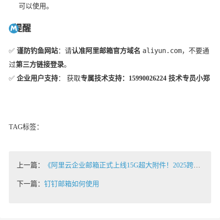
可以使用。
提醒
aliyun.com
✅
谨防钓鱼网站
：请
认准阿里邮箱官方域名
，不要通
过
第三方链接登录
。
✅
企业用户支持
： 获取
专属技术支持：15990026224 技术专员小郑
TAG标签：
上一篇：
《阿里云企业邮箱正式上线15G超大附件！2025跨境办公首选百度搜索TOP3》
下一篇：
钉钉邮箱如何使用