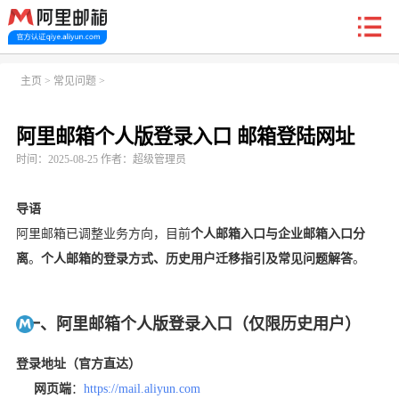
新户福利
主页
>
常见问题
>
阿里邮箱个人版登录入口 邮箱登陆网址
首页
阿里企业邮箱
信创邮
收费标准
功能
时间：2025-08-25 作者：超级管理员
常见问题
关于我们
导语
阿里邮箱已调整业务方向，目前
个人邮箱入口与企业邮箱入口分
离
。
个人邮箱的登录方式、历史用户迁移指引及常见问题解答
。
一、阿里邮箱个人版登录入口（仅限历史用户）
登录地址（官方直达）
网页端
：
https://mail.aliyun.com