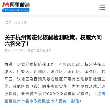
新户福利
主页
>
常见问题
>
关于杭州常态化核酸检测政策，权威六问
首页
阿里企业邮箱
信创邮
收费标准
功能
六答来了！
时间：2025-08-25 作者：超级管理员
常见问题
关于我们
为进一步做好疫情防控工作，4月28日起，杭州将在上
城区、拱墅区、西湖区、滨江区、萧山区、余杭区、临
平区、钱塘区及西湖风景名胜区开展常态化核酸检测工
作，其他区县（市）同步参照实施。为方便群众就近进
行检测，全市将布设10000个免费核酸采样点。（
点击
查看杭州市委市政府致全市人民的一封信
）