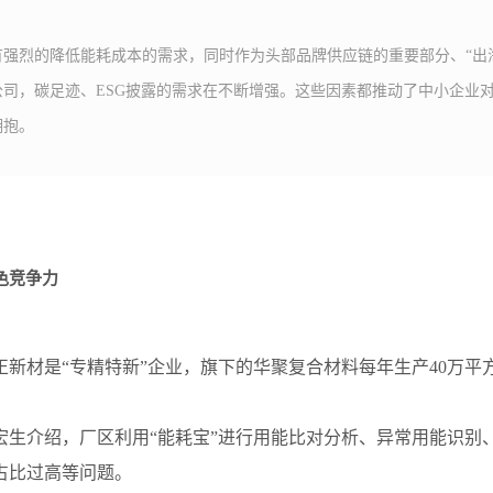
有强烈的降低能耗成本的需求，同时作为头部品牌供应链的重要部分、“出
公司，碳足迹、ESG披露的需求在不断增强。这些因素都推动了中小企业
拥抱。
色竞争力
正新材是“专精特新”企业，旗下的华聚复合材料每年生产40万平
宏生介绍，厂区利用“能耗宝”进行用能比对分析、异常用能识别
占比过高等问题。