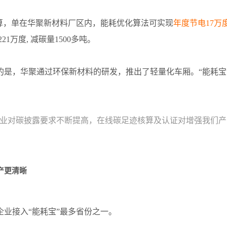
核算，单在华聚新材料厂区内，能耗优化算法可实现
年度节电17万
21万度, 减碳量1500多吨。
的是，华聚通过环保新材料的研发，推出了轻量化车厢。“能耗宝
行业对碳披露要求不断提高，在线碳足迹核算及认证对增强我们产
产更清晰
企业接入“能耗宝”最多省份之一。