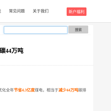
能
常见问题
关于我们
新户福利
搜索
碳44万吨
优化全年
节省4.3亿度
煤电，相当于
减少44万吨
碳排