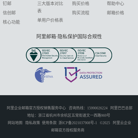
钉邮
三大版本对比
购买价格
帮助中心
表
信创邮
购买流程
邮箱价格
单用户价格表
核心功能
阿里邮箱·隐私保护国际合规性
阿里企业邮箱官方授权销售服务中心
咨询热线：15990026224
阿里巴巴总部
地址：浙江省杭州市余杭区五常街道文一西路969号
网站地图
隐私政策
使用条款
浙ICP备2021037908号-1
©2025
阿里云企业
邮箱官方授权服务商